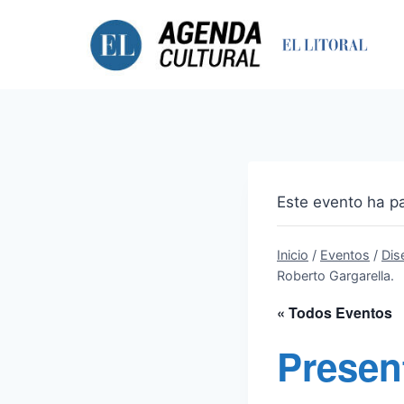
Saltar
al
contenido
Este evento ha p
Inicio
/
Eventos
/
Dis
Roberto Gargarella.
« Todos Eventos
Present