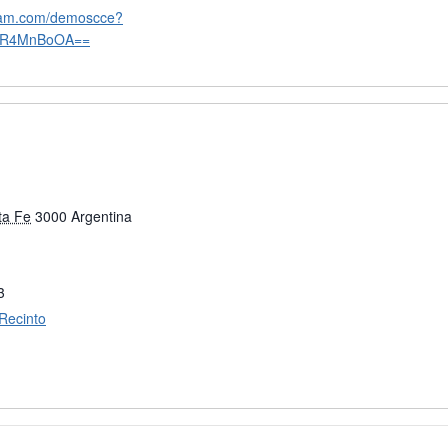
gram.com/demoscce?
DR4MnBoOA==
ta Fe
3000
Argentina
3
 Recinto