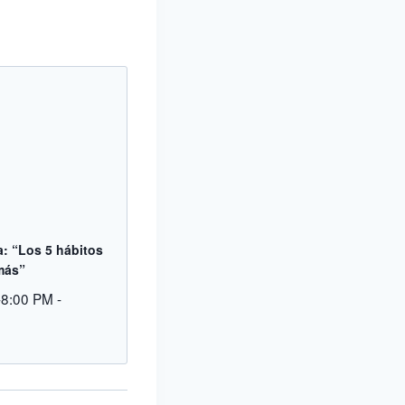
a: “Los 5 hábitos
 más”
-8:00 PM
-