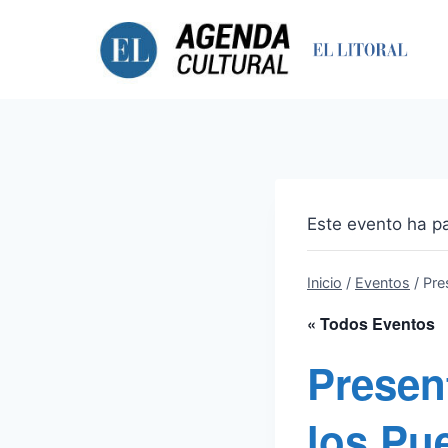
Saltar
al
contenido
Este evento ha p
Inicio
/
Eventos
/
Pre
« Todos Eventos
Presen
los Pu