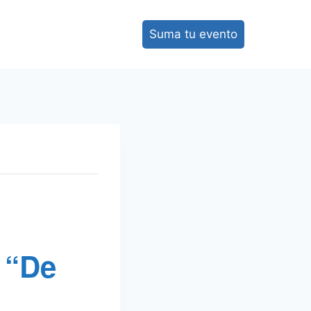
Suma tu evento
 “De