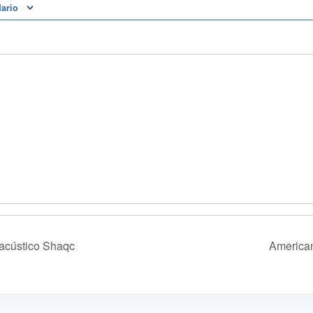
dario
acústico Shaqc
America