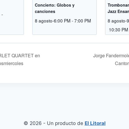
Concierto: Globos y
Trombonan
canciones
Jazz Ensa
M
-
8 agosto-6:00 PM
-
7:00 PM
8 agosto-
10:30 PM
LET QUARTET en
Jorge Fandermole
smiercoles
Canto
© 2026 - Un producto de
El Litoral