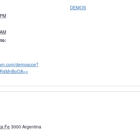
DEMOS
 PM
 AM
to:
gram.com/demoscce?
DR4MnBoOA==
ta Fe
3000
Argentina