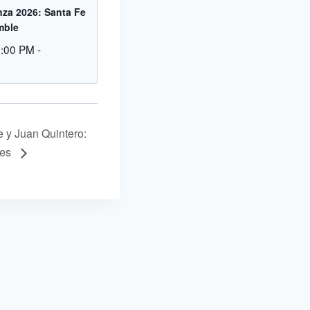
za 2026: Santa Fe
mble
9:00 PM
-
 y Juan Quintero:
res