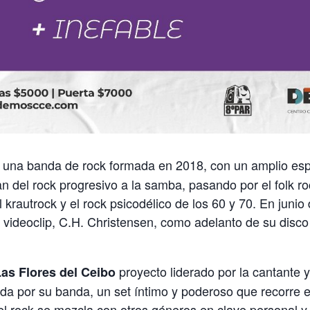
 una banda de rock formada en 2018, con un amplio esp
an del rock progresivo a la samba, pasando por el folk roc
l krautrock y el rock psicodélico de los 60 y 70. En juni
y videoclip, C.H. Christensen, como adelanto de su dis
proyecto liderado por la cantante 
Las Flores del Ceibo
a por su banda, un set íntimo y poderoso que recorre e
l rock se mezcla con otros géneros en clave personal y