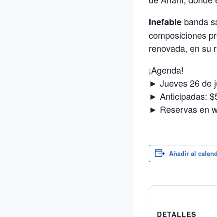
banda sa
Inefable
composiciones pr
renovada, en su r
¡Agenda!
► Jueves 26 de ju
► Anticipadas: $
► Reservas en 
Añadir al calen
DETALLES