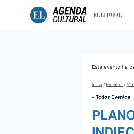
Saltar
al
contenido
Este evento ha p
Inicio
/
Eventos
/
Mús
« Todos Eventos
PLANO
INDIEC