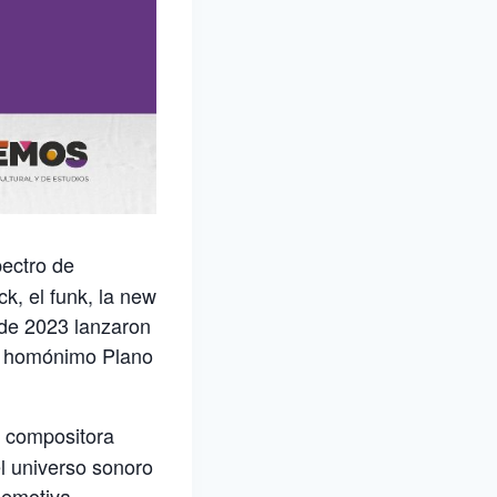
ectro de
k, el funk, la new
o de 2023 lanzaron
co homónimo Plano
y compositora
l universo sonoro
 emotiva.