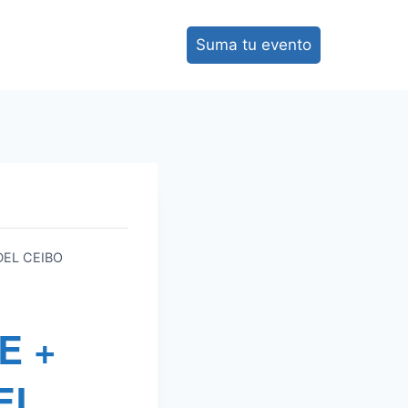
Suma tu evento
DEL CEIBO
E +
EL