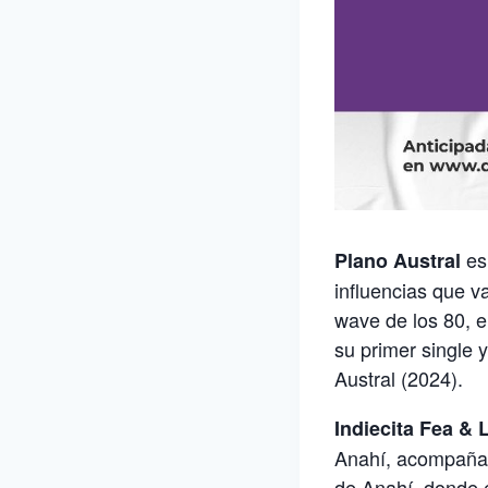
es
Plano Austral
influencias que v
wave de los 80, e
su primer single 
Austral (2024).
Indiecita Fea & 
Anahí, acompañad
de Anahí, donde e