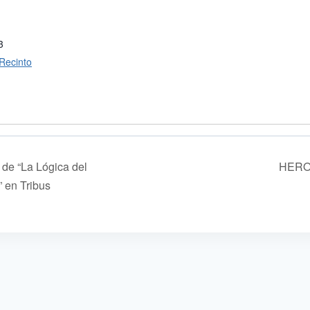
3
 Recinto
de “La Lógica del
HER
 en Tribus