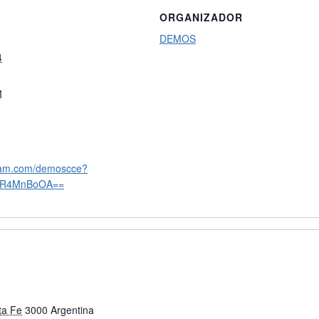
ORGANIZADOR
DEMOS
4
M
gram.com/demoscce?
DR4MnBoOA==
ta Fe
3000
Argentina