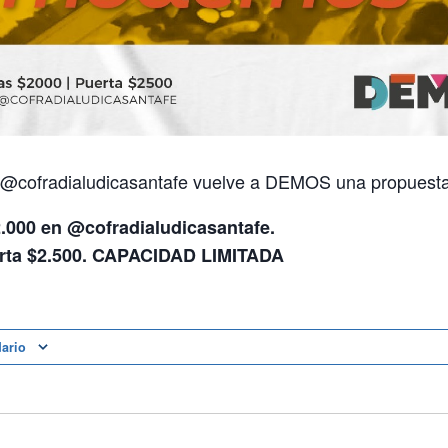
 @cofradialudicasantafe vuelve a DEMOS una propuesta
2.000 en @cofradialudicasantafe.
erta $2.500. CAPACIDAD LIMITADA
dario