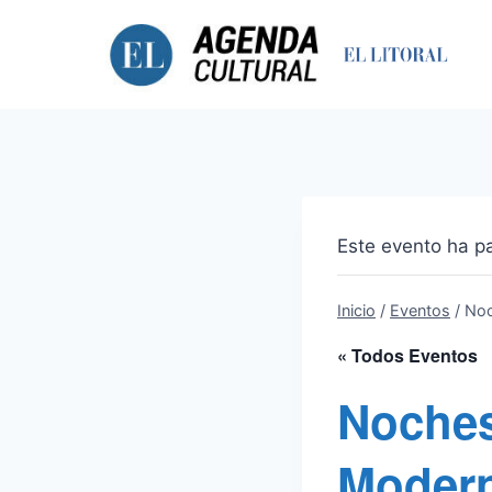
Saltar
al
contenido
Este evento ha p
Inicio
/
Eventos
/
Noc
« Todos Eventos
Noches
Moder