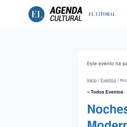
Saltar
al
contenido
Este evento ha p
Inicio
/
Eventos
/
Noc
« Todos Eventos
Noches
Moder