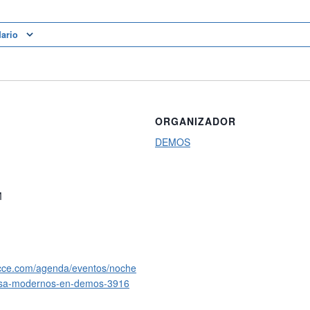
dario
ORGANIZADOR
DEMOS
M
cce.com/agenda/eventos/noche
esa-modernos-en-demos-3916