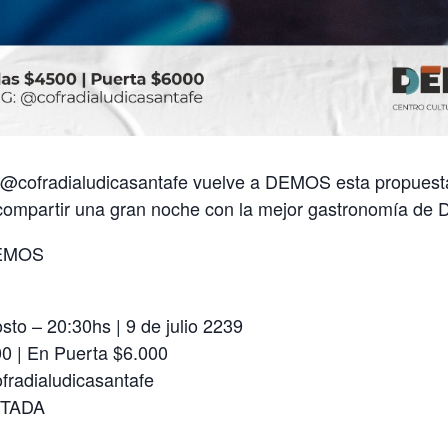
 @cofradialudicasantafe vuelve a DEMOS esta propuesta
compartir una gran noche con la mejor gastronomía d
EMOS
to – 20:30hs | 9 de julio 2239
00 | En Puerta $6.000
radialudicasantafe
ITADA