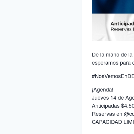
De la mano de la
esperamos para 
#NosVemosEnD
¡Agenda!
Jueves 14 de Agos
Anticipadas $4.5
Reservas en @cof
CAPACIDAD LIM