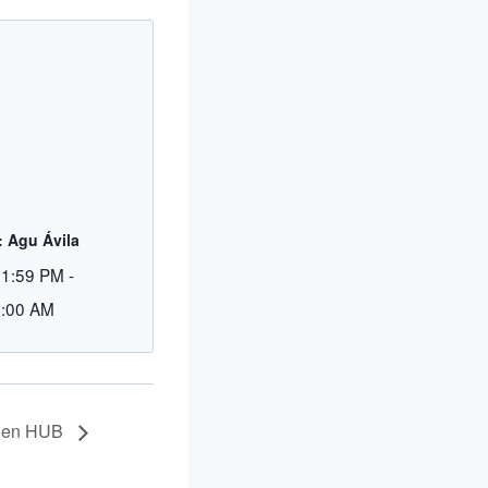
 Agu Ávila
11:59 PM
-
2:00 AM
l en HUB