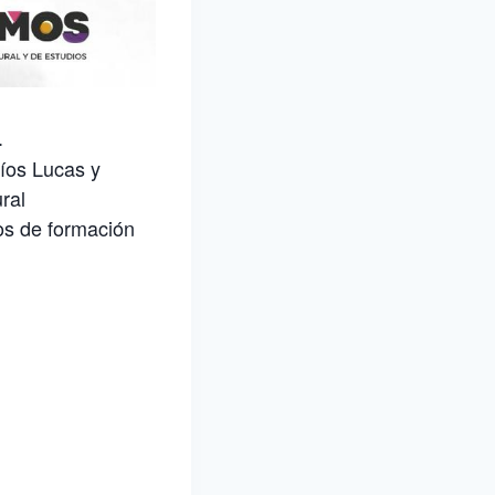
.
íos Lucas y
ral
os de formación