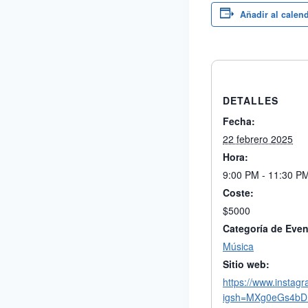
Añadir al calen
DETALLES
Fecha:
22 febrero 2025
Hora:
9:00 PM - 11:30 P
Coste:
$5000
Categoría de Even
Música
Sitio web:
https://www.insta
igsh=MXg0eGs4