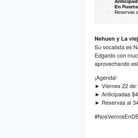
Nehuen y La vie
Su vocalista es N
Edgardo con much
aprovechando esta
¡Agenda!
► Viernes 22 de f
► Anticipadas $4
► Reservas al 3
#NosVemosEnD