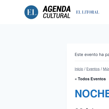
Saltar
al
contenido
Este evento ha p
Inicio
/
Eventos
/
Mús
« Todos Eventos
NOCHE