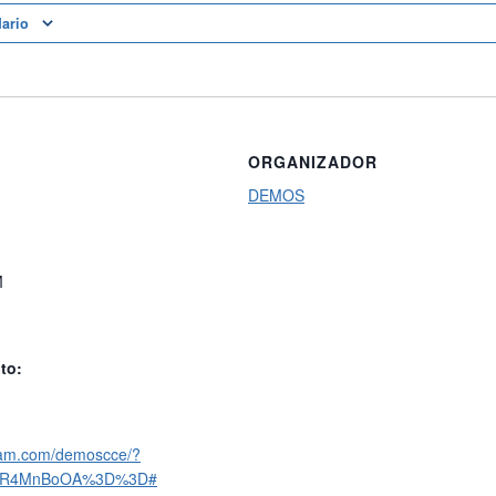
dario
ORGANIZADOR
DEMOS
M
to:
gram.com/demoscce/?
bDR4MnBoOA%3D%3D#