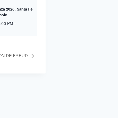
za 2026: Santa Fe
mble
9:00 PM
-
ION DE FREUD