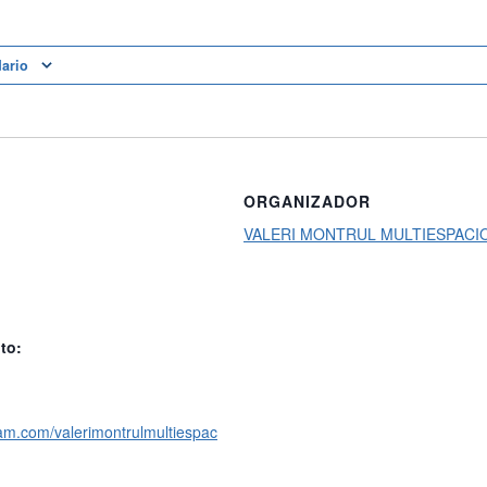
dario
ORGANIZADOR
VALERI MONTRUL MULTIESPACI
to:
ram.com/valerimontrulmultiespac