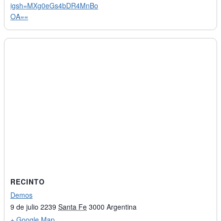
igsh=MXg0eGs4bDR4MnBo
OA==
RECINTO
Demos
9 de julio 2239
Santa Fe
3000
Argentina
+ Google Map