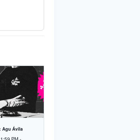
 Agu Ávila
11:59 PM
-