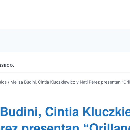
asado.
ica
/
Melisa Budini, Cintia Kluczkiewicz y Nati Pérez presentan “Ori
Budini, Cintia Kluczki
rez presentan “Orillan