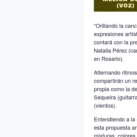
“Orillando la canc
expresiones artís
contará con la pr
Natalia Pérez (can
en Rosario).
Alternando ritmos 
compartirán un re
propia como la d
Sequeira (guitarr
(vientos).
Entendiendo a la c
esta propuesta ar
mixturas, colores,