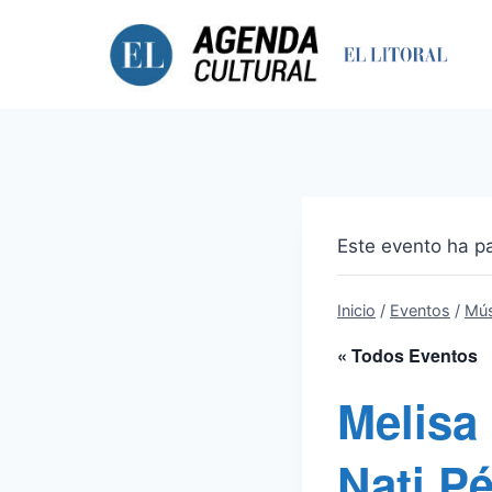
Saltar
al
contenido
Este evento ha p
Inicio
/
Eventos
/
Mús
« Todos Eventos
Melisa 
Nati Pé