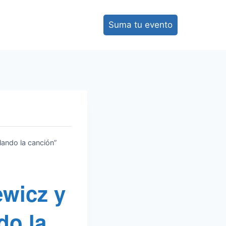
Suma tu evento
llando la canción”
ewicz y
do la