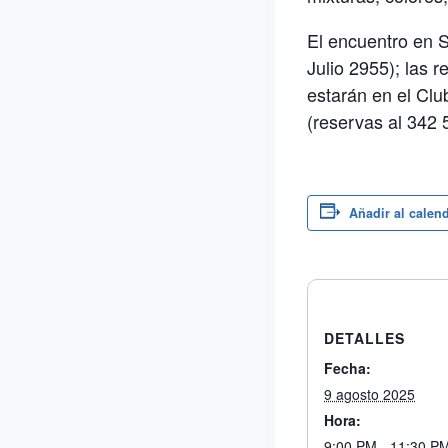
El encuentro en S
Julio 2955); las 
estarán en el Club
(reservas al 342
Añadir al calen
DETALLES
Fecha:
9 agosto 2025
Hora:
9:00 PM - 11:30 P