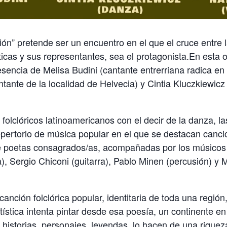
ión” pretende ser un encuentro en el que el cruce entre l
ticas y sus representantes, sea el protagonista.En esta 
esencia de Melisa Budini (cantante entrerriana radica e
tante de la localidad de Helvecia) y Cintia Kluczkiewicz 
folclóricos latinoamericanos con el decir de la danza, la
pertorio de música popular en el que se destacan canci
e poetas consagrados/as, acompañadas por los músicos
a), Sergio Chiconi (guitarra), Pablo Minen (percusión) y 
anción folclórica popular, identitaria de toda una región
tística intenta pintar desde esa poesía, un continente e
 historias, personajes, leyendas, lo hacen de una riqueza