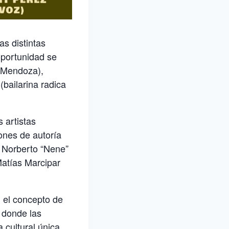
as distintas
oportunidad se
n Mendoza),
(bailarina radica
s artistas
ones de autoría
 Norberto “Nene”
Matías Marcipar
, el concepto de
n donde las
 cultural única.