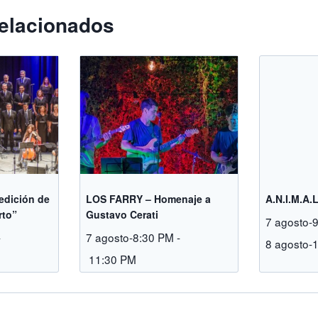
elacionados
 edición de
LOS FARRY – Homenaje a
A.N.I.M.A.
rto”
Gustavo Cerati
7 agosto-
-
7 agosto-8:30 PM
-
8 agosto-
11:30 PM