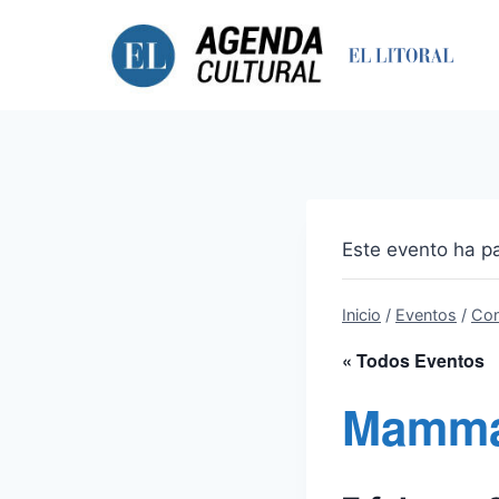
Saltar
al
contenido
Este evento ha p
Inicio
/
Eventos
/
Con
« Todos Eventos
Mamma