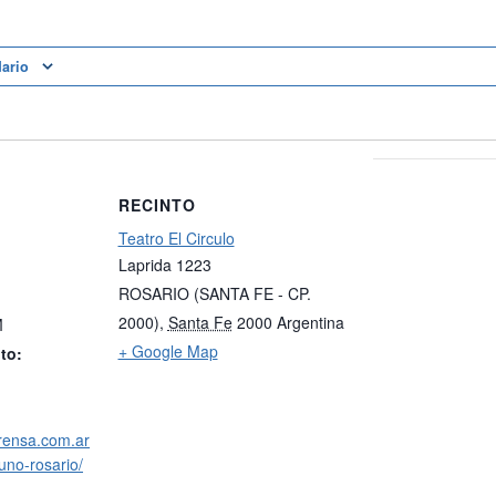
dario
RECINTO
Teatro El Circulo
Laprida 1223
ROSARIO (SANTA FE - CP.
2000)
,
Santa Fe
2000
Argentina
M
+ Google Map
to:
rensa.com.ar
uno-rosario/