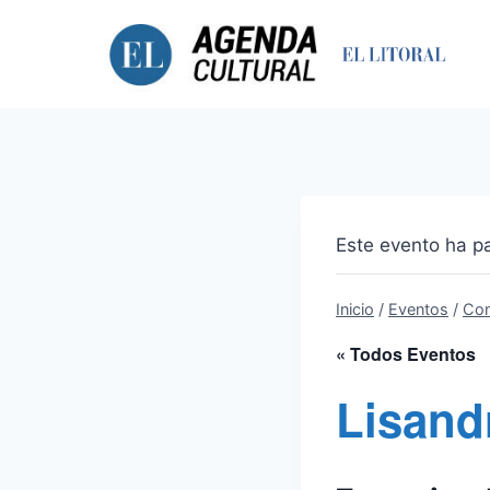
Saltar
al
contenido
Este evento ha p
Inicio
/
Eventos
/
Con
« Todos Eventos
Lisand