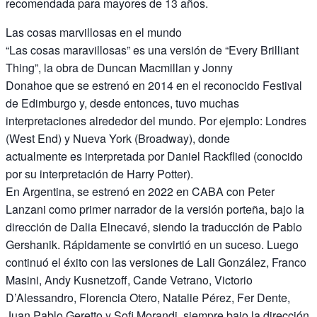
recomendada para mayores de 13 años.
Las cosas marvillosas en el mundo
“Las cosas maravillosas” es una versión de “Every Brilliant
Thing”, la obra de Duncan Macmillan y Jonny
Donahoe que se estrenó en 2014 en el reconocido Festival
de Edimburgo y, desde entonces, tuvo muchas
interpretaciones alrededor del mundo. Por ejemplo: Londres
(West End) y Nueva York (Broadway), donde
actualmente es interpretada por Daniel Rackflied (conocido
por su interpretación de Harry Potter).
En Argentina, se estrenó en 2022 en CABA con Peter
Lanzani como primer narrador de la versión porteña, bajo la
dirección de Dalia Elnecavé, siendo la traducción de Pablo
Gershanik. Rápidamente se convirtió en un suceso. Luego
continuó el éxito con las versiones de Lali González, Franco
Masini, Andy Kusnetzoff, Cande Vetrano, Victorio
D’Alessandro, Florencia Otero, Natalie Pérez, Fer Dente,
Juan Pablo Geretto y Sofi Morandi, siempre bajo la dirección