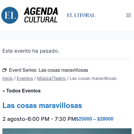
Saltar
al
contenido
Este evento ha pasado.
Event Series:
Las cosas maravillosas
Inicio
/
Eventos
/
Música|Teatro
/
Las cosas maravillosas
« Todos Eventos
Las cosas maravillosas
$25000 – $28000
2 agosto-6:00 PM
-
7:30 PM