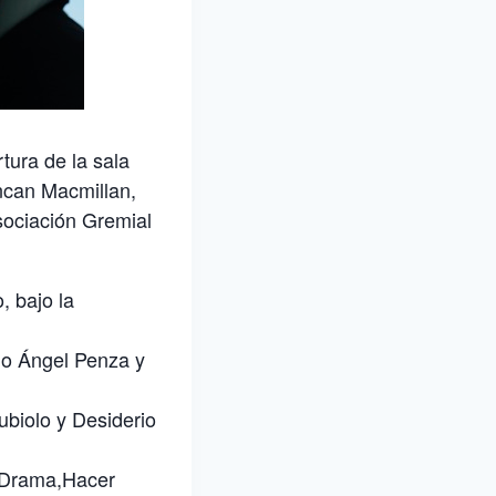
tura de la sala
ncan Macmillan,
sociación Gremial
, bajo la
rio Ángel Penza y
biolo y Desiderio
 Drama,Hacer