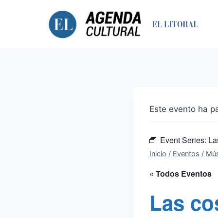
Saltar
al
contenido
Este evento ha p
Event Series:
La
Inicio
/
Eventos
/
Mús
« Todos Eventos
Las co