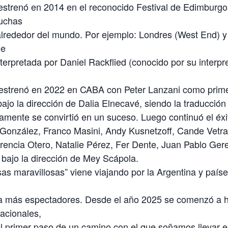
strenó en 2014 en el reconocido Festival de Edimburgo
uchas
 alrededor del mundo. Por ejemplo: Londres (West End) 
de
terpretada por Daniel Rackflied (conocido por su interpr
 estrenó en 2022 en CABA con Peter Lanzani como prime
bajo la dirección de Dalia Elnecavé, siendo la traducción
mente se convirtió en un suceso. Luego continuó el éxi
 González, Franco Masini, Andy Kusnetzoff, Cande Vetra
rencia Otero, Natalie Pérez, Fer Dente, Juan Pablo Gere
bajo la dirección de Mey Scápola.
s maravillosas” viene viajando por la Argentina y países
 a más espectadores. Desde el año 2025 se comenzó a 
acionales,
 primer paso de un camino con el que soñamos llevar es