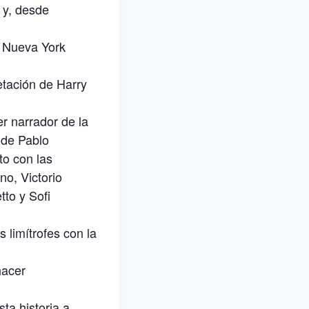
 y, desde
y Nueva York
etación de Harry
r narrador de la
 de Pablo
to con las
no, Victorio
tto y Sofi
 limítrofes con la
hacer
ta historia a