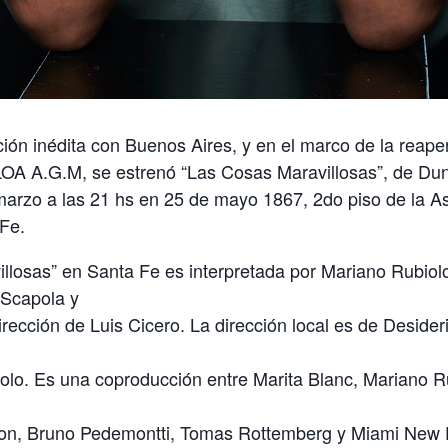
ón inédita con Buenos Aires, y en el marco de la reaper
LOA A.G.M, se estrenó “Las Cosas Maravillosas”, de Du
marzo a las 21 hs en 25 de mayo 1867, 2do piso de la A
Fe.
llosas” en Santa Fe es interpretada por Mariano Rubiolo
 Scapola y
dirección de Luis Cicero. La dirección local es de Deside
olo. Es una coproducción entre Marita Blanc, Mariano Ru
ton, Bruno Pedemontti, Tomas Rottemberg y Miami New