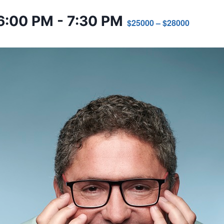
6:00 PM
-
7:30 PM
$25000 – $28000