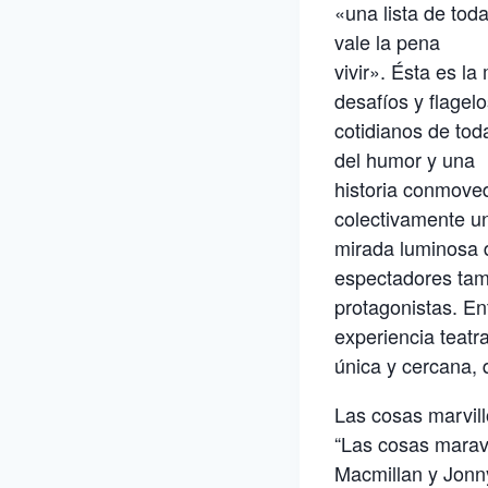
«una lista de tod
vale la pena
vivir». Ésta es la
desafíos y flagel
cotidianos de tod
del humor y una
historia conmoved
colectivamente u
mirada luminosa d
espectadores tam
protagonistas. En
experiencia teatra
única y cercana,
Las cosas marvil
“Las cosas maravi
Macmillan y Jonn