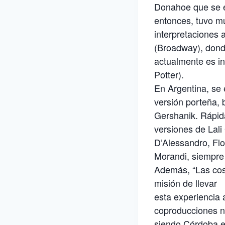
Donahoe que se e
entonces, tuvo m
interpretaciones
(Broadway), don
actualmente es in
Potter).
En Argentina, se
versión porteña, 
Gershanik. Rápida
versiones de Lali
D’Alessandro, Flo
Morandi, siempre 
Además, “Las cosa
misión de llevar
esta experiencia
coproducciones n
siendo Córdoba el