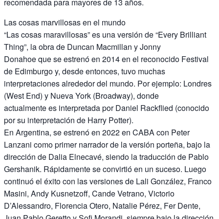
recomendada para mayores de 13 años.
Las cosas marvillosas en el mundo
“Las cosas maravillosas” es una versión de “Every Brilliant
Thing”, la obra de Duncan Macmillan y Jonny
Donahoe que se estrenó en 2014 en el reconocido Festival
de Edimburgo y, desde entonces, tuvo muchas
interpretaciones alrededor del mundo. Por ejemplo: Londres
(West End) y Nueva York (Broadway), donde
actualmente es interpretada por Daniel Rackflied (conocido
por su interpretación de Harry Potter).
En Argentina, se estrenó en 2022 en CABA con Peter
Lanzani como primer narrador de la versión porteña, bajo la
dirección de Dalia Elnecavé, siendo la traducción de Pablo
Gershanik. Rápidamente se convirtió en un suceso. Luego
continuó el éxito con las versiones de Lali González, Franco
Masini, Andy Kusnetzoff, Cande Vetrano, Victorio
D’Alessandro, Florencia Otero, Natalie Pérez, Fer Dente,
Juan Pablo Geretto y Sofi Morandi, siempre bajo la dirección