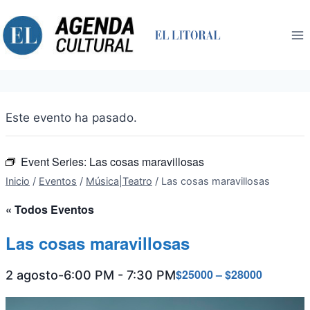
Saltar
al
contenido
Este evento ha pasado.
Event Series:
Las cosas maravillosas
Inicio
/
Eventos
/
Música|Teatro
/
Las cosas maravillosas
« Todos Eventos
Las cosas maravillosas
$25000 – $28000
2 agosto-6:00 PM
-
7:30 PM