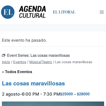
Saltar
al
contenido
Este evento ha pasado.
Event Series:
Las cosas maravillosas
Inicio
/
Eventos
/
Música|Teatro
/
Las cosas maravillosas
« Todos Eventos
Las cosas maravillosas
$25000 – $28000
2 agosto-6:00 PM
-
7:30 PM