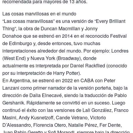
recomendada para mayores de 13 años.
Las cosas marvillosas en el mundo
“Las cosas maravillosas” es una versión de “Every Brilliant
Thing”, la obra de Duncan Macmillan y Jonny
Donahoe que se estrenó en 2014 en el reconocido Festival
de Edimburgo y, desde entonces, tuvo muchas
interpretaciones alrededor del mundo. Por ejemplo: Londres
(West End) y Nueva York (Broadway), donde
actualmente es interpretada por Daniel Rackflied (conocido
por su interpretación de Harry Potter).
En Argentina, se estrenó en 2022 en CABA con Peter
Lanzani como primer narrador de la versión porteña, bajo la
dirección de Dalia Elnecavé, siendo la traducción de Pablo
Gershanik. Rápidamente se convirtió en un suceso. Luego
continuó el éxito con las versiones de Lali González, Franco
Masini, Andy Kusnetzoff, Cande Vetrano, Victorio
D’Alessandro, Florencia Otero, Natalie Pérez, Fer Dente,
Juan Pablo Geretto y Sofi Morandi, siempre bajo la dirección