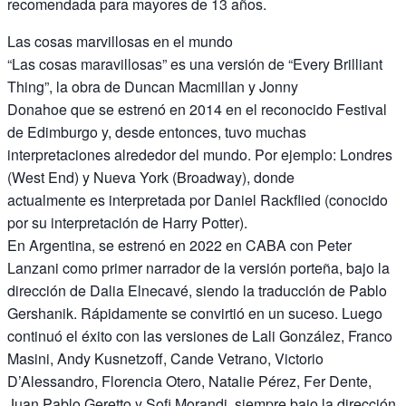
recomendada para mayores de 13 años.
Las cosas marvillosas en el mundo
“Las cosas maravillosas” es una versión de “Every Brilliant
Thing”, la obra de Duncan Macmillan y Jonny
Donahoe que se estrenó en 2014 en el reconocido Festival
de Edimburgo y, desde entonces, tuvo muchas
interpretaciones alrededor del mundo. Por ejemplo: Londres
(West End) y Nueva York (Broadway), donde
actualmente es interpretada por Daniel Rackflied (conocido
por su interpretación de Harry Potter).
En Argentina, se estrenó en 2022 en CABA con Peter
Lanzani como primer narrador de la versión porteña, bajo la
dirección de Dalia Elnecavé, siendo la traducción de Pablo
Gershanik. Rápidamente se convirtió en un suceso. Luego
continuó el éxito con las versiones de Lali González, Franco
Masini, Andy Kusnetzoff, Cande Vetrano, Victorio
D’Alessandro, Florencia Otero, Natalie Pérez, Fer Dente,
Juan Pablo Geretto y Sofi Morandi, siempre bajo la dirección