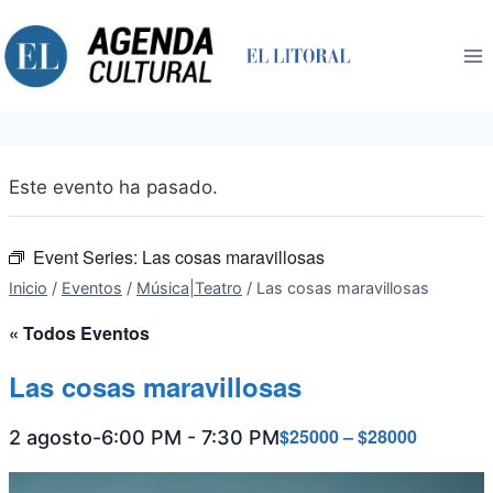
Saltar
al
contenido
Este evento ha pasado.
Event Series:
Las cosas maravillosas
Inicio
/
Eventos
/
Música|Teatro
/
Las cosas maravillosas
« Todos Eventos
Las cosas maravillosas
$25000 – $28000
2 agosto-6:00 PM
-
7:30 PM