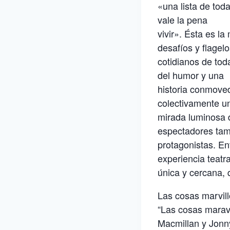
«una lista de tod
vale la pena
vivir». Ésta es la
desafíos y flagel
cotidianos de tod
del humor y una
historia conmoved
colectivamente u
mirada luminosa d
espectadores tam
protagonistas. En
experiencia teatra
única y cercana,
Las cosas marvil
“Las cosas maravi
Macmillan y Jonn