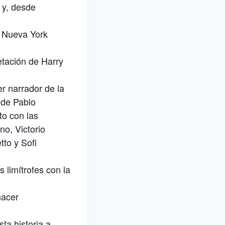
 y, desde
y Nueva York
etación de Harry
r narrador de la
 de Pablo
to con las
no, Victorio
tto y Sofi
 limítrofes con la
hacer
ta historia a