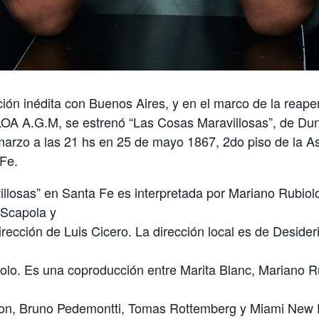
ón inédita con Buenos Aires, y en el marco de la reaper
LOA A.G.M, se estrenó “Las Cosas Maravillosas”, de Du
marzo a las 21 hs en 25 de mayo 1867, 2do piso de la A
Fe.
llosas” en Santa Fe es interpretada por Mariano Rubiolo
 Scapola y
dirección de Luis Cicero. La dirección local es de Deside
olo. Es una coproducción entre Marita Blanc, Mariano Ru
ton, Bruno Pedemontti, Tomas Rottemberg y Miami New