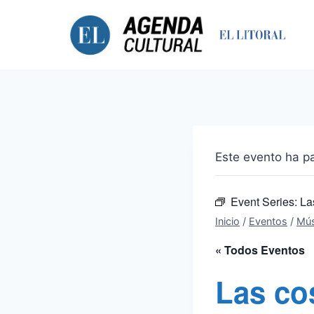
Saltar
al
contenido
Este evento ha p
Event Series:
La
Inicio
/
Eventos
/
Mús
« Todos Eventos
Las co