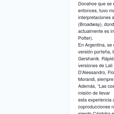
Donahoe que se e
entonces, tuvo m
interpretaciones
(Broadway), don
actualmente es in
Potter).
En Argentina, se
versión porteña, 
Gershanik. Rápida
versiones de Lali
D’Alessandro, Flo
Morandi, siempre 
Además, “Las cosa
misión de llevar
esta experiencia
coproducciones n
siendo Córdoba el