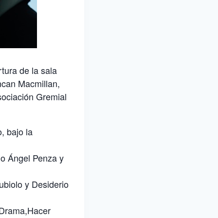
tura de la sala
ncan Macmillan,
sociación Gremial
, bajo la
rio Ángel Penza y
biolo y Desiderio
 Drama,Hacer