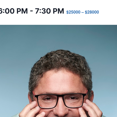
6:00 PM
-
7:30 PM
$25000 – $28000