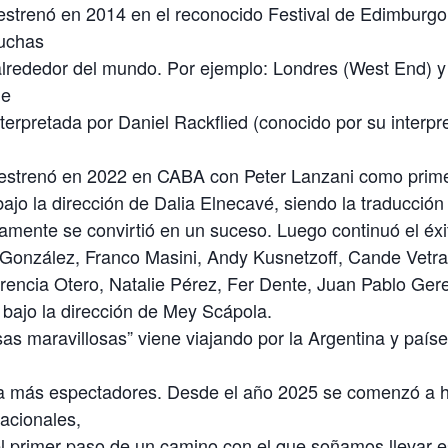
strenó en 2014 en el reconocido Festival de Edimburgo
uchas
 alrededor del mundo. Por ejemplo: Londres (West End) 
de
terpretada por Daniel Rackflied (conocido por su interpr
 estrenó en 2022 en CABA con Peter Lanzani como prime
bajo la dirección de Dalia Elnecavé, siendo la traducción
mente se convirtió en un suceso. Luego continuó el éxi
 González, Franco Masini, Andy Kusnetzoff, Cande Vetra
rencia Otero, Natalie Pérez, Fer Dente, Juan Pablo Gere
bajo la dirección de Mey Scápola.
s maravillosas” viene viajando por la Argentina y países
 a más espectadores. Desde el año 2025 se comenzó a 
acionales,
 primer paso de un camino con el que soñamos llevar es