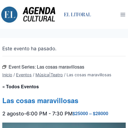
Saltar
al
contenido
Este evento ha pasado.
Event Series:
Las cosas maravillosas
Inicio
/
Eventos
/
Música|Teatro
/
Las cosas maravillosas
« Todos Eventos
Las cosas maravillosas
$25000 – $28000
2 agosto-6:00 PM
-
7:30 PM