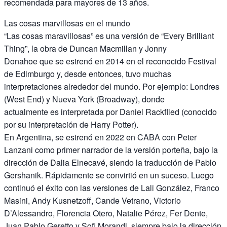
recomendada para mayores de 13 años.
Las cosas marvillosas en el mundo
“Las cosas maravillosas” es una versión de “Every Brilliant
Thing”, la obra de Duncan Macmillan y Jonny
Donahoe que se estrenó en 2014 en el reconocido Festival
de Edimburgo y, desde entonces, tuvo muchas
interpretaciones alrededor del mundo. Por ejemplo: Londres
(West End) y Nueva York (Broadway), donde
actualmente es interpretada por Daniel Rackflied (conocido
por su interpretación de Harry Potter).
En Argentina, se estrenó en 2022 en CABA con Peter
Lanzani como primer narrador de la versión porteña, bajo la
dirección de Dalia Elnecavé, siendo la traducción de Pablo
Gershanik. Rápidamente se convirtió en un suceso. Luego
continuó el éxito con las versiones de Lali González, Franco
Masini, Andy Kusnetzoff, Cande Vetrano, Victorio
D’Alessandro, Florencia Otero, Natalie Pérez, Fer Dente,
Juan Pablo Geretto y Sofi Morandi, siempre bajo la dirección