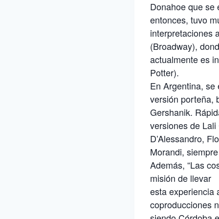
Donahoe que se e
entonces, tuvo m
interpretaciones
(Broadway), don
actualmente es in
Potter).
En Argentina, se
versión porteña, 
Gershanik. Rápida
versiones de Lali
D’Alessandro, Flo
Morandi, siempre 
Además, “Las cosa
misión de llevar
esta experiencia
coproducciones n
siendo Córdoba el