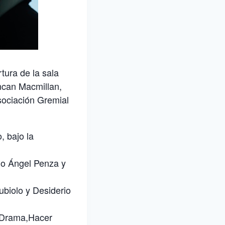
tura de la sala
ncan Macmillan,
sociación Gremial
, bajo la
rio Ángel Penza y
biolo y Desiderio
 Drama,Hacer