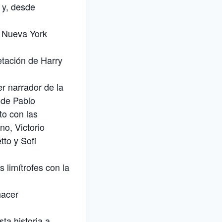
 y, desde
y Nueva York
etación de Harry
r narrador de la
 de Pablo
to con las
no, Victorio
tto y Sofi
 limítrofes con la
hacer
ta historia a