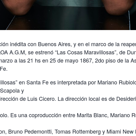
ón inédita con Buenos Aires, y en el marco de la reaper
LOA A.G.M, se estrenó “Las Cosas Maravillosas”, de Du
marzo a las 21 hs en 25 de mayo 1867, 2do piso de la A
Fe.
llosas” en Santa Fe es interpretada por Mariano Rubiolo
 Scapola y
dirección de Luis Cicero. La dirección local es de Deside
olo. Es una coproducción entre Marita Blanc, Mariano Ru
ton, Bruno Pedemontti, Tomas Rottemberg y Miami New