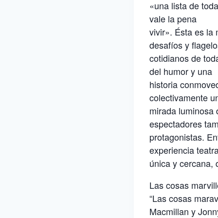
«una lista de tod
vale la pena
vivir». Ésta es la
desafíos y flagel
cotidianos de tod
del humor y una
historia conmoved
colectivamente u
mirada luminosa d
espectadores tam
protagonistas. En
experiencia teatra
única y cercana,
Las cosas marvil
“Las cosas maravi
Macmillan y Jonn