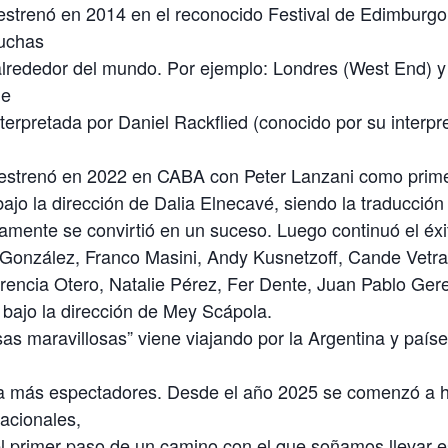
strenó en 2014 en el reconocido Festival de Edimburgo
uchas
 alrededor del mundo. Por ejemplo: Londres (West End) 
de
terpretada por Daniel Rackflied (conocido por su interpr
 estrenó en 2022 en CABA con Peter Lanzani como prime
bajo la dirección de Dalia Elnecavé, siendo la traducción
mente se convirtió en un suceso. Luego continuó el éxi
 González, Franco Masini, Andy Kusnetzoff, Cande Vetra
rencia Otero, Natalie Pérez, Fer Dente, Juan Pablo Gere
bajo la dirección de Mey Scápola.
s maravillosas” viene viajando por la Argentina y países
 a más espectadores. Desde el año 2025 se comenzó a 
acionales,
 primer paso de un camino con el que soñamos llevar es