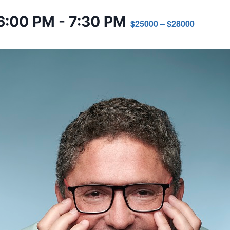
6:00 PM
-
7:30 PM
$25000 – $28000