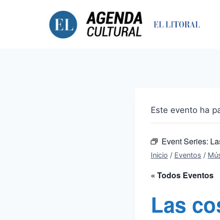
Saltar
al
contenido
Este evento ha p
Event Series:
La
Inicio
/
Eventos
/
Mús
« Todos Eventos
Las co