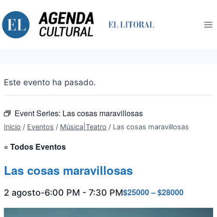
Saltar
al
contenido
Este evento ha pasado.
Event Series:
Las cosas maravillosas
Inicio
/
Eventos
/
Música|Teatro
/
Las cosas maravillosas
« Todos Eventos
Las cosas maravillosas
$25000 – $28000
2 agosto-6:00 PM
-
7:30 PM