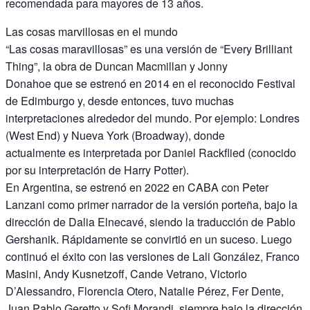
recomendada para mayores de 13 años.
Las cosas marvillosas en el mundo
“Las cosas maravillosas” es una versión de “Every Brilliant
Thing”, la obra de Duncan Macmillan y Jonny
Donahoe que se estrenó en 2014 en el reconocido Festival
de Edimburgo y, desde entonces, tuvo muchas
interpretaciones alrededor del mundo. Por ejemplo: Londres
(West End) y Nueva York (Broadway), donde
actualmente es interpretada por Daniel Rackflied (conocido
por su interpretación de Harry Potter).
En Argentina, se estrenó en 2022 en CABA con Peter
Lanzani como primer narrador de la versión porteña, bajo la
dirección de Dalia Elnecavé, siendo la traducción de Pablo
Gershanik. Rápidamente se convirtió en un suceso. Luego
continuó el éxito con las versiones de Lali González, Franco
Masini, Andy Kusnetzoff, Cande Vetrano, Victorio
D’Alessandro, Florencia Otero, Natalie Pérez, Fer Dente,
Juan Pablo Geretto y Sofi Morandi, siempre bajo la dirección