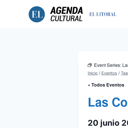
Saltar
al
contenido
Event Series:
La
Inicio
/
Eventos
/
Tea
« Todos Eventos
Las Co
20 junio 