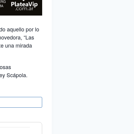
do aquello por lo
nmovedora, “Las
nte una mirada
cosas
Mey Scápola.