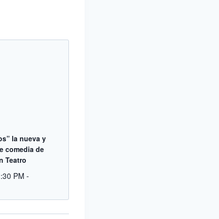
s” la nueva y
te comedia de
n Teatro
8:30 PM
-