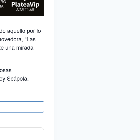
do aquello por lo
nmovedora, “Las
nte una mirada
cosas
Mey Scápola.