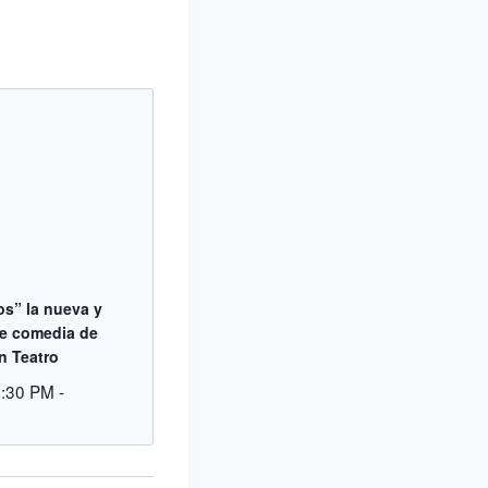
s” la nueva y
te comedia de
n Teatro
8:30 PM
-