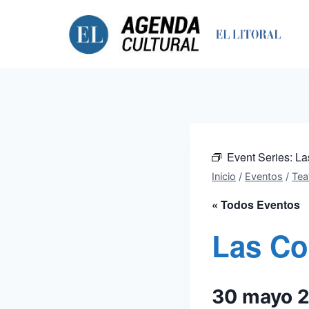
Saltar
al
contenido
Event Series:
La
Inicio
/
Eventos
/
Tea
« Todos Eventos
Las Co
30 mayo 