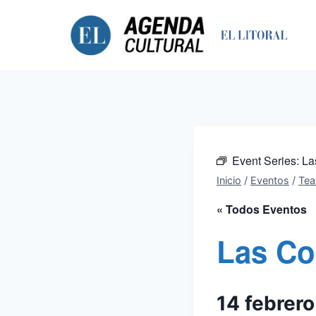
Saltar
al
contenido
Event Series:
La
Inicio
/
Eventos
/
Tea
« Todos Eventos
Las Co
14 febrer