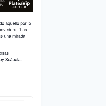
do aquello por lo
nmovedora, “Las
nte una mirada
cosas
Mey Scápola.