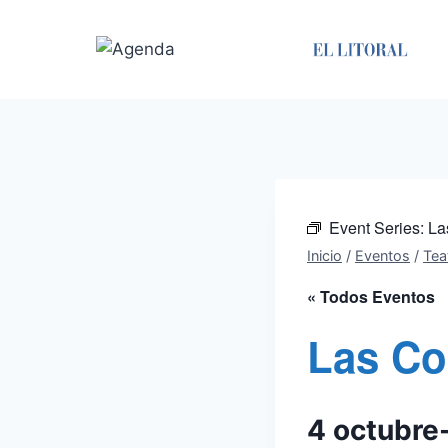
Saltar
al
contenido
Event Series:
La
Inicio
/
Eventos
/
Tea
« Todos Eventos
Las Co
4 octubre