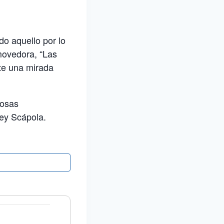
do aquello por lo
nmovedora, “Las
nte una mirada
cosas
Mey Scápola.