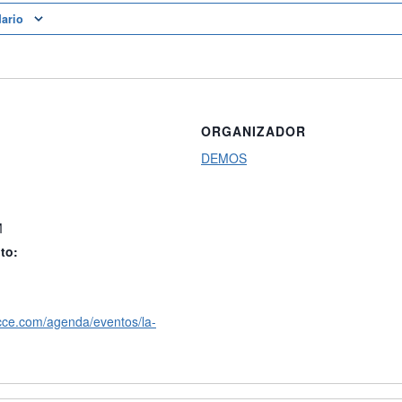
dario
ORGANIZADOR
DEMOS
M
to:
cce.com/agenda/eventos/la-