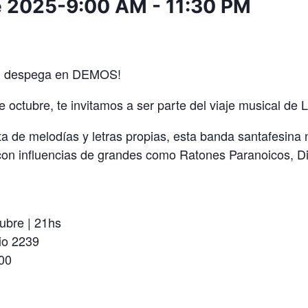
e 2025-9:00 AM
-
11:30 PM
al despega en DEMOS!
e octubre, te invitamos a ser parte del viaje musical de
 de melodías y letras propias, esta banda santafesina n
 con influencias de grandes como Ratones Paranoicos, D
ubre | 21hs
io 2239
000