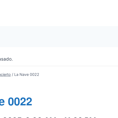
asado.
cierto
/
La Nave 0022
e 0022