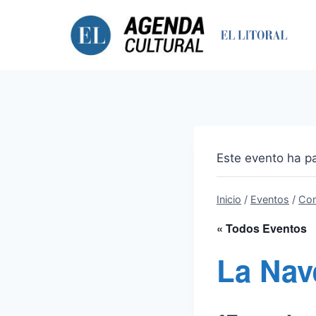
Saltar
al
contenido
Este evento ha p
Inicio
/
Eventos
/
Con
« Todos Eventos
La Nav