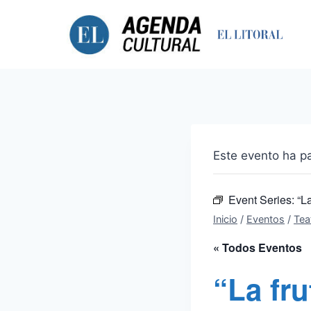
Saltar
al
contenido
Este evento ha p
Event Series:
“La
Inicio
/
Eventos
/
Tea
« Todos Eventos
“La fru