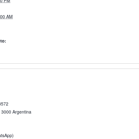
00 PM
:00 AM
to:
 3572
3000
Argentina
atsApp)