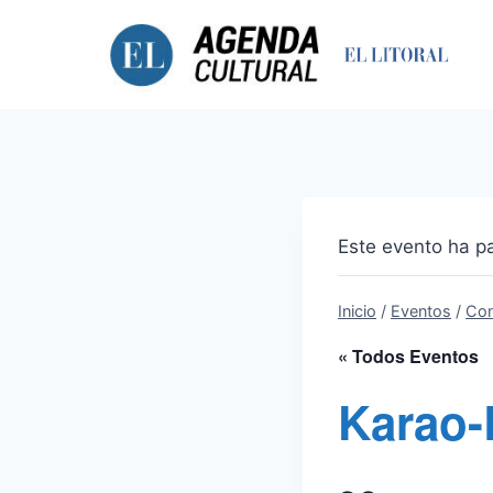
Saltar
al
contenido
Este evento ha p
Inicio
/
Eventos
/
Con
« Todos Eventos
Karao-