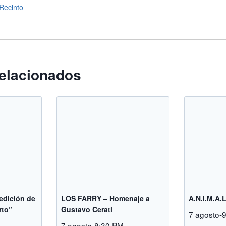
 Recinto
elacionados
 edición de
LOS FARRY – Homenaje a
A.N.I.M.A.
rto”
Gustavo Cerati
7 agosto-
-
7 agosto-8:30 PM
-