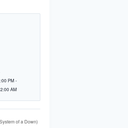
L
9:00 PM
-
12:00 AM
a System of a Down)