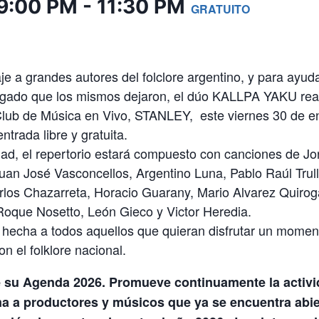
9:00 PM
-
11:30 PM
GRATUITO
a grandes autores del folclore argentino, y para ayuda
egado que los mismos dejaron, el dúo KALLPA YAKU reali
 Club de Música en Vivo, STANLEY, este viernes 30 de en
ntrada libre y gratuita.
ad, el repertorio estará compuesto con canciones de Jor
Juan José Vasconcellos, Argentino Luna, Pablo Raúl Tru
rlos Chazarreta, Horacio Guarany, Mario Alvarez Quirog
Roque Nosetto, León Gieco y Victor Heredia.
á hecha a todos aquellos que quieran disfrutar un mome
on el folklore nacional.
e su Agenda 2026. Promueve continuamente la activid
ma a productores y músicos que ya se encuentra abie