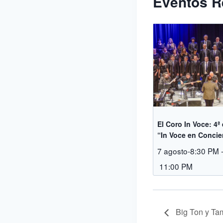
Eventos R
El Coro In Voce: 4ª
“In Voce en Concie
7 agosto-8:30 PM
11:00 PM
Big Ton y T