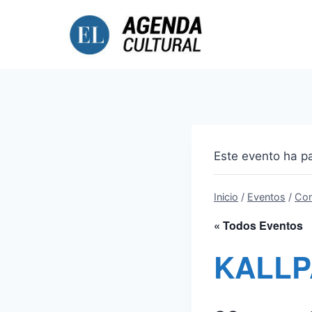
Saltar
al
contenido
Este evento ha p
Inicio
/
Eventos
/
Con
« Todos Eventos
KALLP