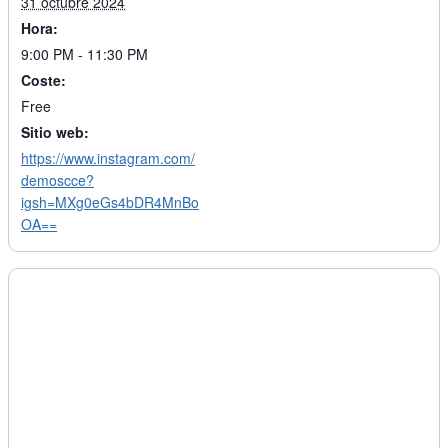
31 octubre 2024
Hora:
9:00 PM - 11:30 PM
Coste:
Free
Sitio web:
https://www.instagram.com/
demoscce?
igsh=MXg0eGs4bDR4MnBo
OA==