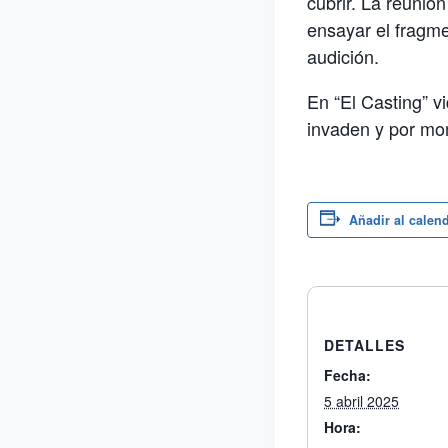
cubrir. La reunió
ensayar el fragme
audición.
En “El Casting” v
invaden y por mome
Añadir al calen
DETALLES
Fecha:
5 abril 2025
Hora: