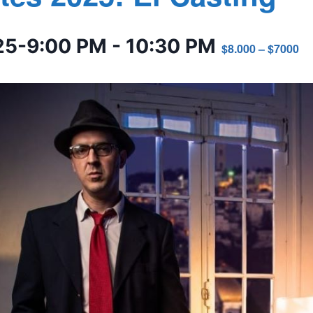
025-9:00 PM
-
10:30 PM
$8.000 – $7000