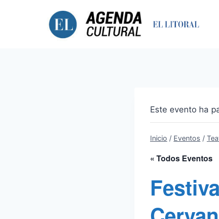
Saltar
al
contenido
Este evento ha p
Inicio
/
Eventos
/
Tea
« Todos Eventos
Festiv
Cervan