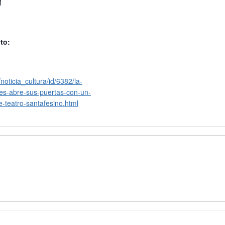
M
to:
noticia_cultura/id/6382/la-
es-abre-sus-puertas-con-un-
de-teatro-santafesino.html