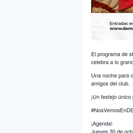
El programa de s
celebra a lo gra
Una noche para co
amigos del club.
¡Un festejo único 
#NosVemosEnD
¡Agenda!
Jueves 30 de oct