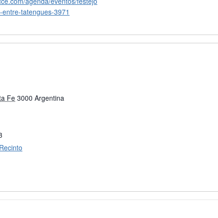
cce.com/agenda/eventos/festejo
-entre-tatengues-3971
ta Fe
3000
Argentina
3
 Recinto