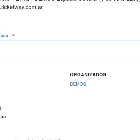
ticketway.com.ar
dario
ORGANIZADOR
DEMOS
M
to: