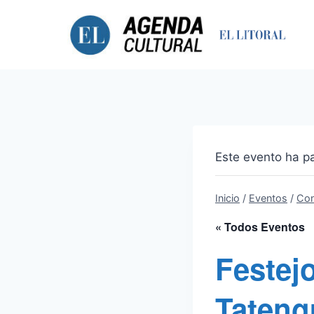
Saltar
al
contenido
Este evento ha p
Inicio
/
Eventos
/
Con
« Todos Eventos
Festej
Tateng