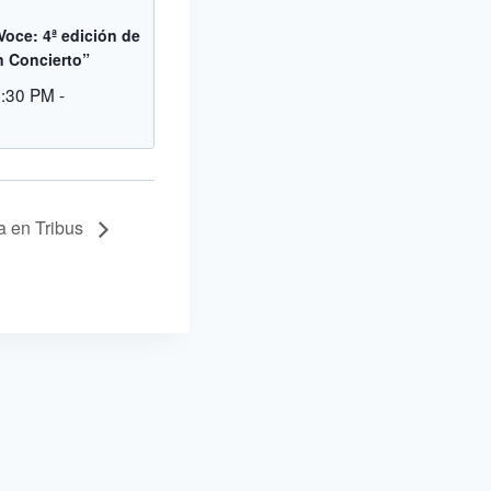
 Voce: 4ª edición de
n Concierto”
8:30 PM
-
a en Tribus