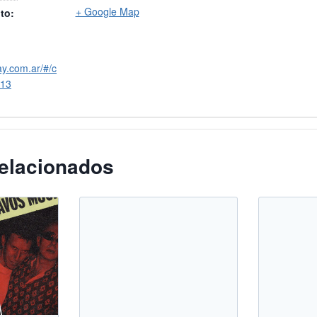
+ Google Map
to:
ay.com.ar/#/c
113
elacionados