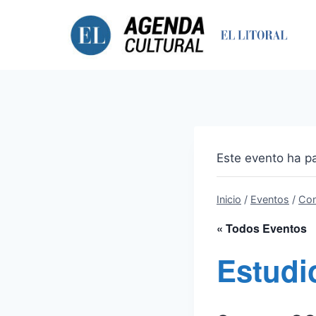
Saltar
al
contenido
Este evento ha p
Inicio
/
Eventos
/
Con
« Todos Eventos
Estudi