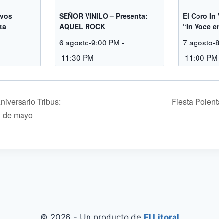
avos
SEÑOR VINILO – Presenta:
El Coro In
ta
AQUEL ROCK
“In Voce e
-
6 agosto-9:00 PM
-
7 agosto-
M
11:30 PM
11:00 PM
niversario Tribus:
Fiesta Polent
 de mayo
© 2026 - Un producto de
El Litoral