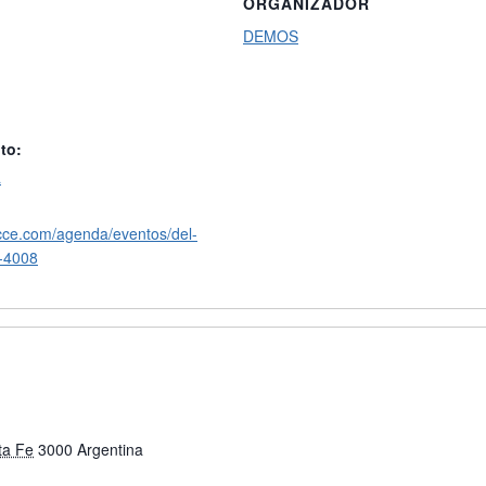
ORGANIZADOR
DEMOS
to:
a
cce.com/agenda/eventos/del-
k-4008
ta Fe
3000
Argentina