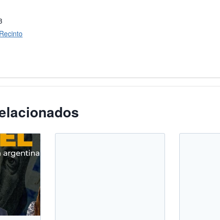
3
 Recinto
elacionados