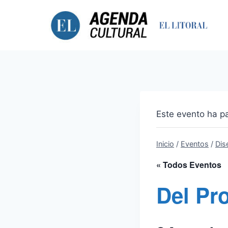
Saltar
al
contenido
Este evento ha p
Inicio
/
Eventos
/
Dis
« Todos Eventos
Del Pro