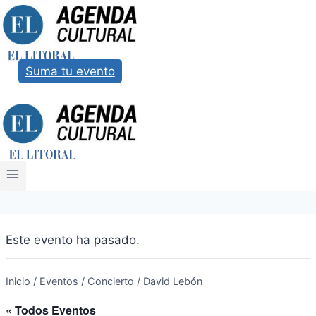
Saltar
al
contenido
Suma tu evento
Este evento ha pasado.
Inicio
/
Eventos
/
Concierto
/
David Lebón
« Todos Eventos