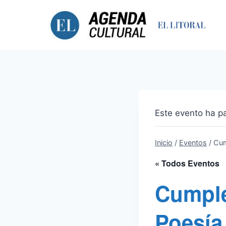
Saltar
al
contenido
Este evento ha p
Inicio
/
Eventos
/
Cum
« Todos Eventos
Cumple
Poesía