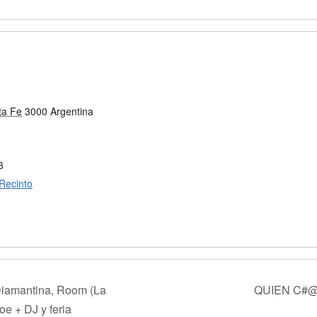
ta Fe
3000
Argentina
3
 Recinto
 Diamantina, Room (La
QUIEN C#
oe + DJ y feria