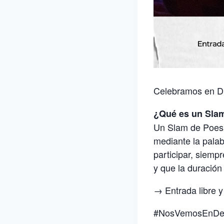
Celebramos en D
¿Qué es un Sla
Un Slam de Poesí
mediante la pala
participar, siempr
y que la duración
→ Entrada libre y
#NosVemosEnD