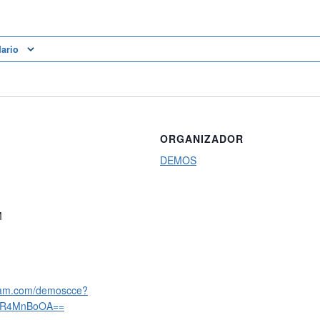
dario
ORGANIZADOR
DEMOS
M
gram.com/demoscce?
DR4MnBoOA==