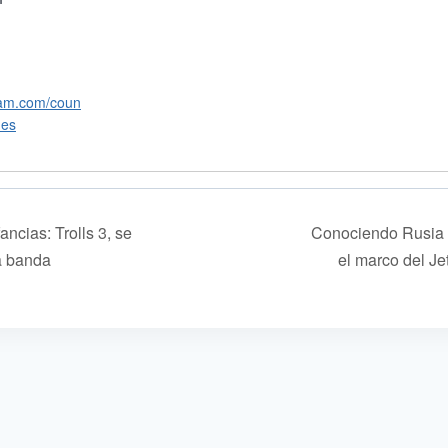
ram.com/coun
-es
ancias: Trolls 3, se
Conociendo Rusia 
a banda
el marco del J