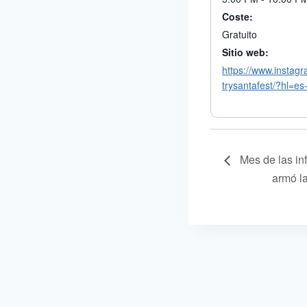
Coste:
Gratuito
Sitio web:
https://www.instag
trysantafest/?hl=es
Mes de las inf
armó l