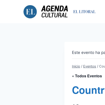
Saltar
al
contenido
Este evento ha p
Inicio
/
Eventos
/
Cou
« Todos Eventos
Countr