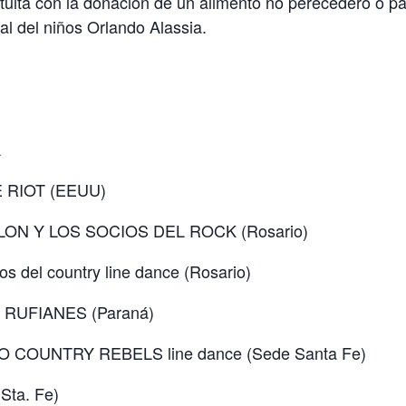
tuita con la donación de un alimento no perecedero o p
al del niños Orlando Alassia.
A
 RIOT (EEUU)
LON Y LOS SOCIOS DEL ROCK (Rosario)
s del country line dance (Rosario)
 RUFIANES (Paraná)
O COUNTRY REBELS line dance (Sede Santa Fe)
Sta. Fe)