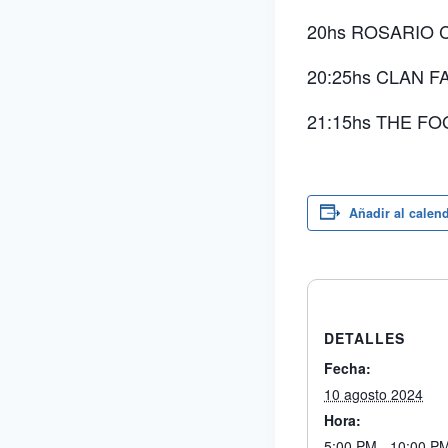
20hs ROSARIO C
20:25hs CLAN F
21:15hs THE FOG
Añadir al calen
DETALLES
Fecha:
10 agosto 2024
Hora:
5:00 PM - 10:00 P