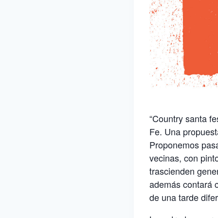
“Country santa fes
Fe. Una propuesta
Proponemos pasar
vecinas, con pint
trascienden gene
además contará co
de una tarde dife