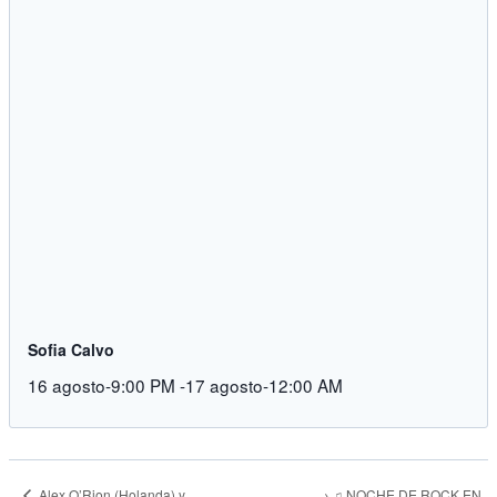
Sofia Calvo
16 agosto-9:00 PM
-
17 agosto-12:00 AM
→ ♫ NOCHE DE ROCK EN
Alex O’Rion (Holanda) y