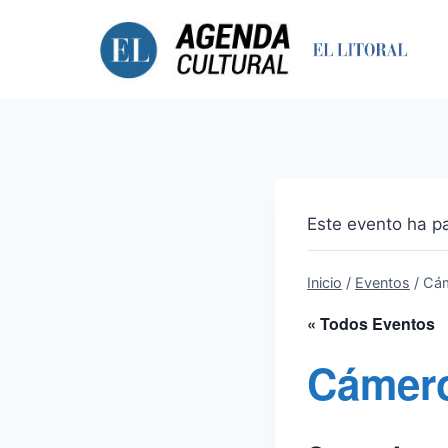
Saltar
al
contenido
Este evento ha p
Inicio
/
Eventos
/
Cám
« Todos Eventos
Cámero