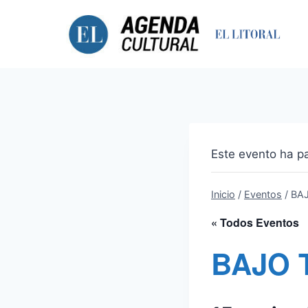
Saltar
al
contenido
Este evento ha p
Inicio
/
Eventos
/
BA
« Todos Eventos
BAJO 