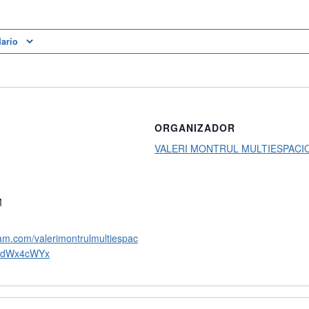
dario
ORGANIZADOR
VALERI MONTRUL MULTIESPACI
M
ram.com/valerimontrulmultiespac
idWx4cWYx