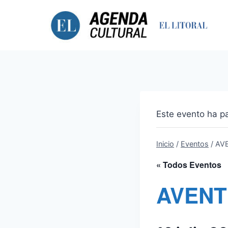
Saltar
al
contenido
Este evento ha p
Inicio
/
Eventos
/
AV
« Todos Eventos
AVENT