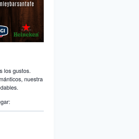
s los gustos.
ománticos, nuestra
idables.
gar: