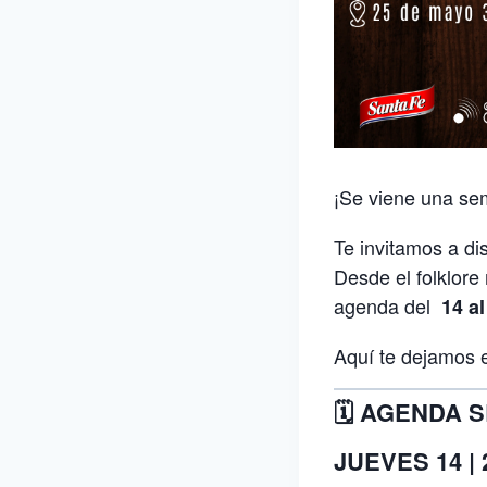
¡Se viene una se
Te invitamos a di
Desde el folklore
agenda del
14 al
Aquí te dejamos e
🗓️ AGENDA 
JUEVES 14 | 