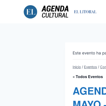
Saltar
al
contenido
Este evento ha p
Inicio
/
Eventos
/
Con
« Todos Eventos
AGEND
MAYO 